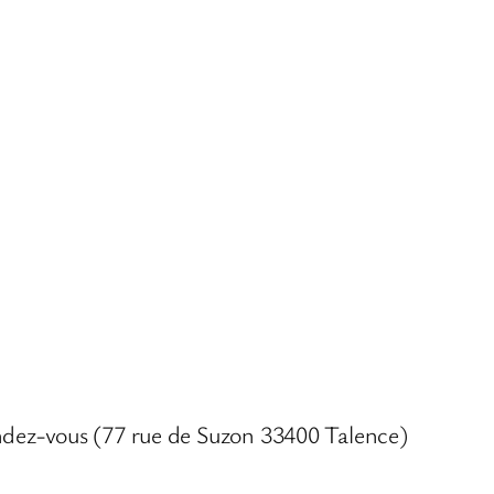
R
S
–
D
E
S
S
I
N
O
R
I
rendez-vous (77 rue de Suzon 33400 Talence)
G
I