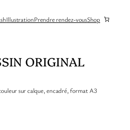
ash
Illustration
Prendre rendez-vous
Shop
SIN ORIGINAL
 couleur sur calque, encadré, format A3