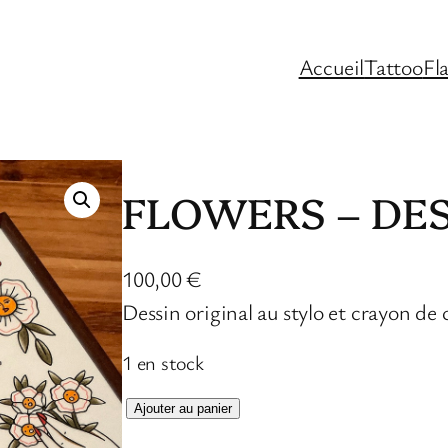
Accueil
Tattoo
Fl
FLOWERS – DES
100,00
€
Dessin original au stylo et crayon de
1 en stock
q
Ajouter au panier
u