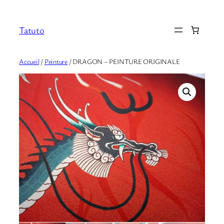
Aller
au
Tatuto
contenu
Accueil
/
Peinture
/ DRAGON – PEINTURE ORIGINALE