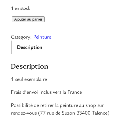
1 en stock
q
Ajouter au panier
u
a
Category:
Peinture
n
Description
t
i
Description
t
é
1 seul exemplaire
d
e
Frais d’envoi inclus vers la France
D
R
Possibilité de retirer la peinture au shop sur
A
rendez-vous (77 rue de Suzon 33400 Talence)
G
O