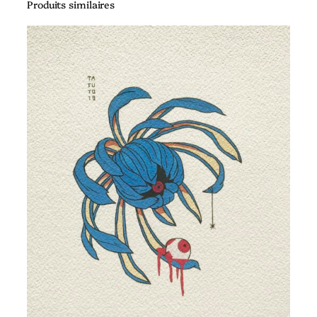
Produits similaires
N
–
P
E
I
N
T
U
R
E
O
R
I
G
I
N