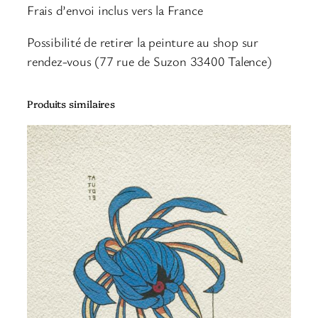
e
Frais d’envoi inclus vers la France
L
A
Possibilité de retirer la peinture au shop sur
P
rendez-vous (77 rue de Suzon 33400 Talence)
L
U
Produits similaires
I
E
–
P
E
I
N
T
U
R
E