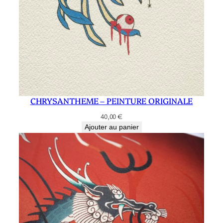
O
R
I
G
I
N
A
CHRYSANTHEME – PEINTURE ORIGINALE
L
E
40,00
€
Ajouter au panier