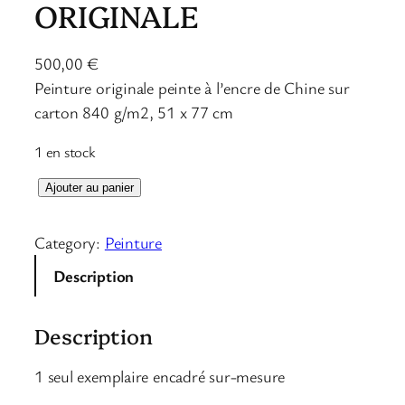
ORIGINALE
500,00
€
Peinture originale peinte à l’encre de Chine sur
carton 840 g/m2, 51 x 77 cm
1 en stock
q
Ajouter au panier
u
a
Category:
Peinture
n
Description
t
i
Description
t
é
1 seul exemplaire encadré sur-mesure
d