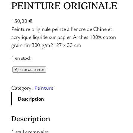
PEINTURE ORIGINALE
150,00
€
Peinture originale peinte à l’encre de Chine et
acrylique liquide sur papier Arches 100% coton
grain fin 300 g/m2, 27 x 33 cm
1 en stock
q
Ajouter au panier
u
a
Category:
Peinture
n
Description
t
i
Description
t
é
1 seul exemplaire