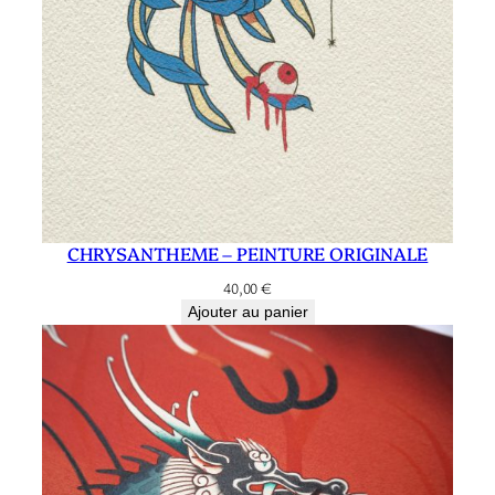
U
R
E
O
R
I
G
I
CHRYSANTHEME – PEINTURE ORIGINALE
N
A
40,00
€
L
Ajouter au panier
E