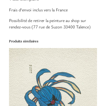
d
e
Frais d’envoi inclus vers la France
P
A
Possibilité de retirer la peinture au shop sur
N
rendez-vous (77 rue de Suzon 33400 Talence)
T
H
Produits similaires
E
R
E
S
–
P
E
I
N
T