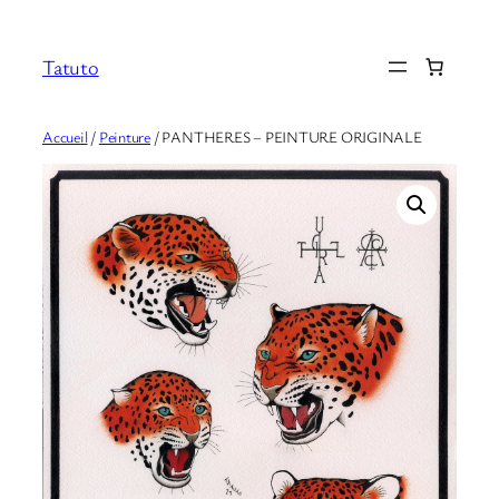
Aller
au
Tatuto
contenu
Accueil
/
Peinture
/ PANTHERES – PEINTURE ORIGINALE