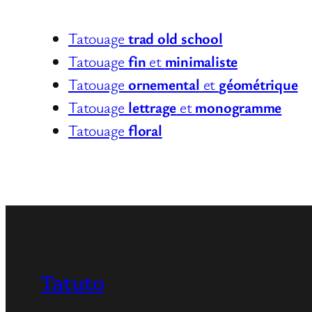
Tatouage
trad old school
Tatouage
fin
et
minimaliste
Tatouage
ornemental
et
géométrique
Tatouage
lettrage
et
monogramme
Tatouage
floral
Tatuto