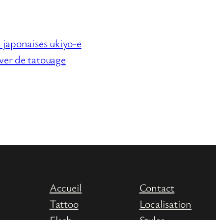
 japonaises ukiyo-e
er de tatouage
Accueil
Contact
Tattoo
Localisation
Flash
Styles