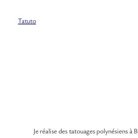
Aller
au
Tatuto
contenu
Je réalise des tatouages polynésiens à