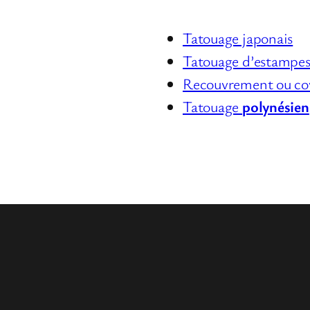
Tatouage japonais
Tatouage d’estampes
Recouvrement ou cov
Tatouage
polynésien