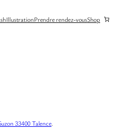
ash
Illustration
Prendre rendez-vous
Shop
Suzon 33400 Talence
.